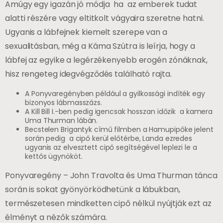
Amúgy egy igazán jó módja ha az emberek tudat
alatti részére vagy eltitkolt vágyaira szeretne hatni.
Ugyanis a lábfejnek kiemelt szerepe van a
sexualitásban, még a Káma Szútra is leírja, hogy a
lábfej az egyike a legérzékenyebb erogén zónáknak,
hisz rengeteg idegvégződés található rajta.
A Ponyvaregényben például a gyilkossági indíték egy
bizonyos lábmasszázs.
A Kill Bill I.-ben pedig igencsak hosszan időzik a kamera
Uma Thurman lábán.
Becstelen Brigantyk című filmben a Hamupipőke jelent
során pedig a cipő kerül előtérbe, Landa ezredes
ugyanis az elvesztett cipő segítségével leplezi le a
kettős ügynököt.
Ponyvaregény – John Travolta és Uma Thurman tánca
során is sokat gyönyörködhetünk a lábukban,
természetesen mindketten cipő nélkül nyújtják ezt az
élményt a nézők számára.