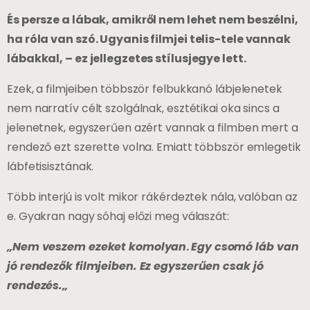
És persze a lábak, amikről nem lehet nem beszélni,
ha róla van szó. Ugyanis filmjei telis-tele vannak
lábakkal, – ez jellegzetes stílusjegye lett.
Ezek, a filmjeiben többször felbukkanó lábjelenetek
nem narratív célt szolgálnak, esztétikai oka sincs a
jelenetnek, egyszerűen azért vannak a filmben mert a
rendező ezt szerette volna. Emiatt többször emlegetik
lábfetisisztának.
Több interjú is volt mikor rákérdeztek nála, valóban az
e. Gyakran nagy sóhaj előzi meg válaszát:
„Nem veszem ezeket komolyan
.
Egy csomó láb van
jó rendezők filmjeiben. Ez egyszerűen csak jó
rendezés.„