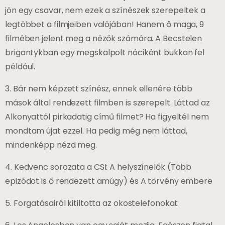
jön egy csavar, nem ezek a színészek szerepeltek a
legtöbbet a filmjeiben valójában! Hanem ő maga, 9
filmében jelent meg a nézők számára. A Becstelen
brigantykban egy megskalpolt náciként bukkan fel
például.
3. Bár nem képzett színész, ennek ellenére több
mások által rendezett filmben is szerepelt. Láttad az
Alkonyattól pirkadatig című filmet? Ha figyeltél nem
mondtam újat ezzel. Ha pedig még nem láttad,
mindenképp nézd meg.
4. Kedvenc sorozata a CSI: A helyszínelők (Több
epizódot is ő rendezett amúgy) és A törvény embere
5. Forgatásairól kitiltotta az okostelefonokat