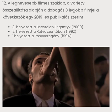
12. A legnevesebb filmes szaklap, a Variety
összeállítása alapján a dobogós 3 legjobb filmjei a
következők egy 2019-es publikálás szerint:
3. helyezett a Becstelen Brigantyk (2009)
2. helyezett a Kutyaszorítóban (1992)
1.helyezett a Ponyvaregény (1994)