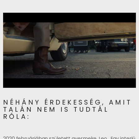
NÉHÁNY ÉRDEKESSÉG, AMIT
TALÁN NEM IS TUDTÁL
RÓLA:
2020 februárjában született gyermeke, Leo. Egy interjú