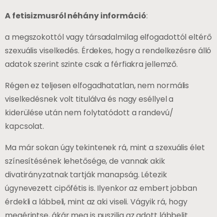
A fetisizmusról néhány információ
:
a megszokottól vagy társadalmilag elfogadottól eltérő
szexuális viselkedés. Érdekes, hogy a rendelkezésre álló
adatok szerint szinte csak a férfiakra jellemző.
Régen ez teljesen elfogadhatatlan, nem normális
viselkedésnek volt titulálva és nagy eséllyel a
kiderülése után nem folytatódott a randevú/
kapcsolat.
Ma már sokan úgy tekintenek rá, mint a szexuális élet
színesítésének lehetősége, de vannak akik
divatirányzatnak tartják manapság. Létezik
úgynevezett cipőfétis is. Ilyenkor az embert jobban
érdekli a lábbeli, mint az aki viseli. Vágyik rá, hogy
megérintse, ákár meg is puszilja az adott lábbelit.