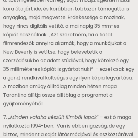
6. Los Angelesben van egy saját mozija. Egészen fiatal
kora óta járt ide, és korábban többször támogatta is
anyagilag, majd megvette. Érdekessége a mozinak,
hogy nincs digitális vetítő, a mai napig 35 mm-es
kópiát használnak.
„
Azt szeretném, ha a fiatal
filmrendezők annyira akarnák, hogy a munkájukat a
New Beverly is vetítse, hogy belevetetik a
szerződésükbe az adott stúdióval, hogy kötelező egy
35 milliméteres kópiát is gyártatniuk!” – ezzel csak egy
a gond, rendkívül költséges egy ilyen kópia legyártása.
A moziban amúgy állítólag minden héten maga
Tarantino állítja össze állítólag a programot a
gyűjteményéből.
7.
„Minden valaha készült filmből lopok
” – ezt ő maga
nyilatkozta 1994-ben. Van is ebben igazság, de egy
biztos, mindent a saját látásmódjával és eszköztárával