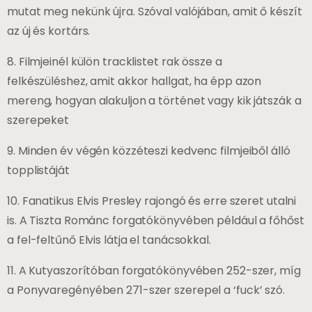
mutat meg nekünk újra. Szóval valójában, amit ő készít
az új és kortárs.
8. Filmjeinél külön tracklistet rak össze a
felkészüléshez, amit akkor hallgat, ha épp azon
mereng, hogyan alakuljon a történet vagy kik játszák a
szerepeket
9. Minden év végén közzéteszi kedvenc filmjeiből álló
topplistáját
10. Fanatikus Elvis Presley rajongó és erre szeret utalni
is. A Tiszta Románc forgatókönyvében például a főhőst
a fel-feltűnő Elvis látja el tanácsokkal.
11. A Kutyaszorítóban forgatókönyvében 252-szer, míg
a Ponyvaregényében 271-szer szerepel a ‘fuck’ szó.