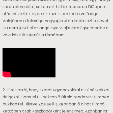
során elmesélte, sokan azt hitték Leonardo DiCaprio
után nevezték el, de ez közel sem fedi a valóságot.
Valójában a felesége nagyapja után kapta ezt a nevet.
Ha nem ijeszt el az angol nyelv, ajánlom figyelmedbe a
vele készült interjút a témában:
2. Híres arról, hogy szeret ugyanazokkal a színészekkel
dolgozni. Samuel L. Jackson 6 általa rendezett filmben
bukkan fel. Illetve Zoe Bell is, azonban ő a hat filmből
kettőben csak kaszkadőrként jelent meg. Azonban itt