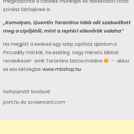
megköszönte a többiek munkáját és hálálkodott több
színész lábfejének is:
„Komolyan, Quentin Tarantino több nőt szabadított
meg a cipőjétől, mint a reptéri ellenőrök valaha”
Ha megjött a kedved egy szép cipőhöz ajánlom a
Piccadilly márkát, ha esetleg nagy méretű lábbal
rendelkezel- amit Tarantino biztos imádna
– akkor
se ess kétségbe:
www.mbshop.hu
Felhasznált források:
port.hu és screenrant.com