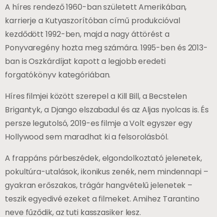
A híres rendező 1960-ban született Amerikában,
karrierje a Kutyaszorítóban című produkcióval
kezdődött 1992-ben, majd a nagy áttörést a
Ponyvaregény hozta meg számára. 1995-ben és 2013-
ban is Oszkárdíjat kapott a legjobb eredeti
forgatókönyv kategóriában.
Híres filmjei között szerepel a Kill Bill, a Becstelen
Brigantyk, a Django elszabadul és az Aljas nyolcas is. És
persze legutolsó, 2019-es filmje a Volt egyszer egy
Hollywood sem maradhat ki a felsorolásból.
A frappáns párbeszédek, elgondolkoztató jelenetek,
pokultúra-utalások, ikonikus zenék, nem mindennapi –
gyakran erőszakos, trágár hangvételű jelenetek –
teszik egyedivé ezeket a filmeket. Amihez Tarantino
neve fűződik, az tuti kasszasiker lesz.